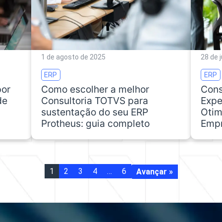
1 de agosto de 2025
28 de 
ERP
ERP
por
Como escolher a melhor
Cons
de
Consultoria TOTVS para
Expe
sustentação do seu ERP
Otim
Protheus: guia completo
Empr
1
2
3
4
…
6
Avançar »