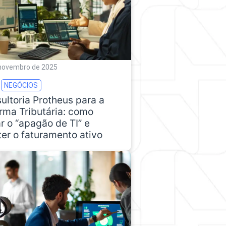
 novembro de 2025
NEGÓCIOS
ultoria Protheus para a
rma Tributária: como
ar o “apagão de TI” e
er o faturamento ativo