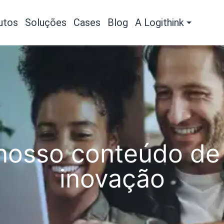
utos
Soluções
Cases
Blog
A Logithink
osso conteúdo de 
inovação