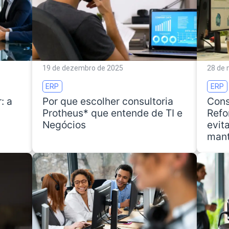
19 de dezembro de 2025
28 de
ERP
ERP
: a
Por que escolher consultoria
Cons
Protheus* que entende de TI e
Refo
Negócios
evit
mant