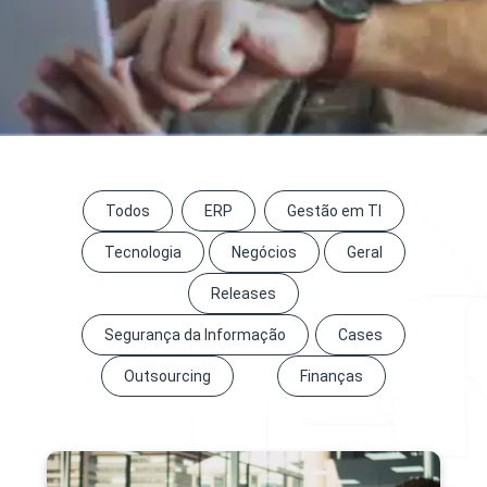
Todos
ERP
Gestão em TI
Tecnologia
Negócios
Geral
Releases
Segurança da Informação
Cases
Outsourcing
Finanças