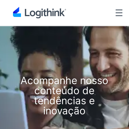
☰
Acompanhe nosso
conteúdo de
tendências e
inovação