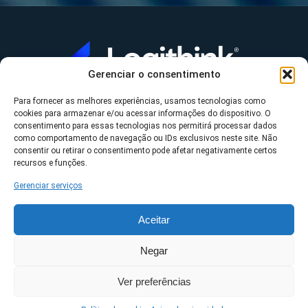
Gerenciar o consentimento
Para fornecer as melhores experiências, usamos tecnologias como
A Logithink
cookies para armazenar e/ou acessar informações do dispositivo. O
▼
consentimento para essas tecnologias nos permitirá processar dados
O que fazemos
▼
como comportamento de navegação ou IDs exclusivos neste site. Não
consentir ou retirar o consentimento pode afetar negativamente certos
Contato
▼
recursos e funções.
Gerenciar serviços
Aceitar
*Datasul, Fluig, Protheus, RM e TOTVS são uma
Negar
propriedade da TOTVS S/A ©2023 Logithink • Todos os
Ver preferências
direitos reservados.
Políticas de privacidade