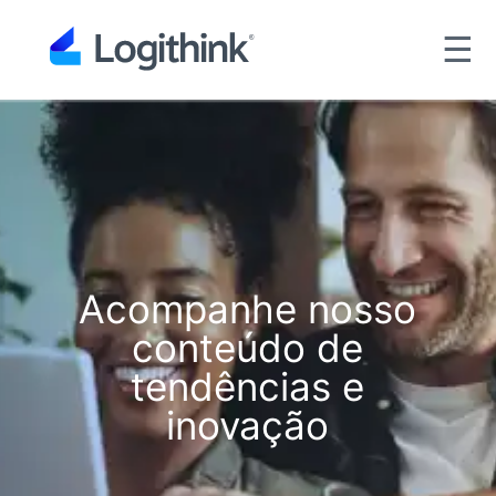
☰
Acompanhe nosso
conteúdo de
tendências e
inovação