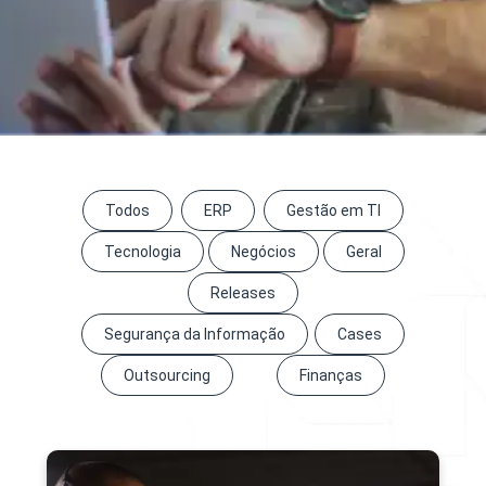
Todos
ERP
Gestão em TI
Tecnologia
Negócios
Geral
Releases
Segurança da Informação
Cases
Outsourcing
Finanças