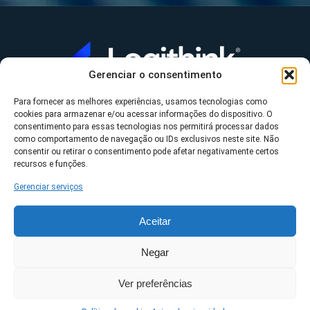
Gerenciar o consentimento
Para fornecer as melhores experiências, usamos tecnologias como
A Logithink
cookies para armazenar e/ou acessar informações do dispositivo. O
▼
consentimento para essas tecnologias nos permitirá processar dados
O que fazemos
▼
como comportamento de navegação ou IDs exclusivos neste site. Não
consentir ou retirar o consentimento pode afetar negativamente certos
Contato
▼
recursos e funções.
Gerenciar serviços
Aceitar
*Datasul, Fluig, Protheus, RM e TOTVS são uma
Negar
propriedade da TOTVS S/A ©2023 Logithink • Todos os
Ver preferências
direitos reservados.
Políticas de privacidade