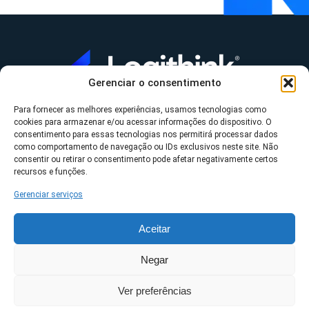
Gerenciar o consentimento
Para fornecer as melhores experiências, usamos tecnologias como
A Logithink
cookies para armazenar e/ou acessar informações do dispositivo. O
▼
consentimento para essas tecnologias nos permitirá processar dados
O que fazemos
▼
como comportamento de navegação ou IDs exclusivos neste site. Não
consentir ou retirar o consentimento pode afetar negativamente certos
Contato
▼
recursos e funções.
Gerenciar serviços
Aceitar
*Datasul, Fluig, Protheus, RM e TOTVS são uma
Negar
propriedade da TOTVS S/A ©2023 Logithink • Todos os
Ver preferências
direitos reservados.
Políticas de privacidade