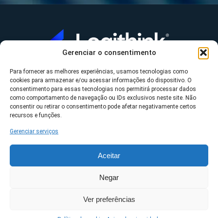
Gerenciar o consentimento
Para fornecer as melhores experiências, usamos tecnologias como
A Logithink
cookies para armazenar e/ou acessar informações do dispositivo. O
▼
consentimento para essas tecnologias nos permitirá processar dados
O que fazemos
▼
como comportamento de navegação ou IDs exclusivos neste site. Não
consentir ou retirar o consentimento pode afetar negativamente certos
Contato
▼
recursos e funções.
Gerenciar serviços
Aceitar
*Datasul, Fluig, Protheus, RM e TOTVS são uma
Negar
propriedade da TOTVS S/A ©2023 Logithink • Todos os
Ver preferências
direitos reservados.
Políticas de privacidade