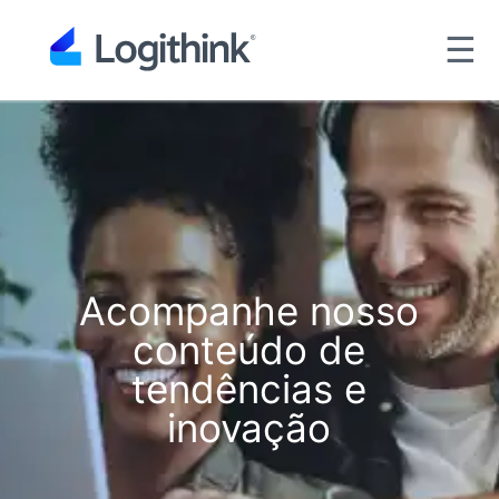
☰
Acompanhe nosso
conteúdo de
tendências e
inovação