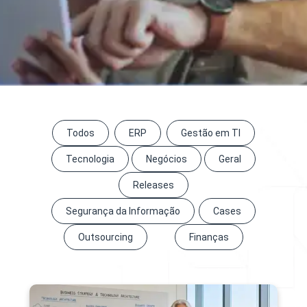
Todos
ERP
Gestão em TI
Tecnologia
Negócios
Geral
Releases
Segurança da Informação
Cases
Outsourcing
Finanças