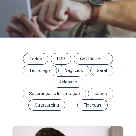
Todos
ERP
Gestão em TI
Tecnologia
Negócios
Geral
Releases
Segurança da Informação
Cases
Outsourcing
Finanças