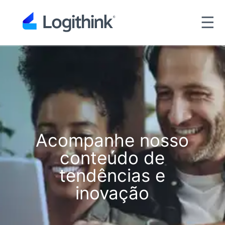
☰
Acompanhe nosso
conteúdo de
tendências e
inovação