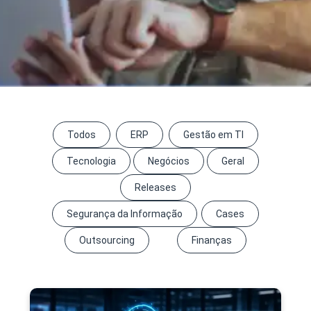
Todos
ERP
Gestão em TI
Tecnologia
Negócios
Geral
Releases
Segurança da Informação
Cases
Outsourcing
Finanças