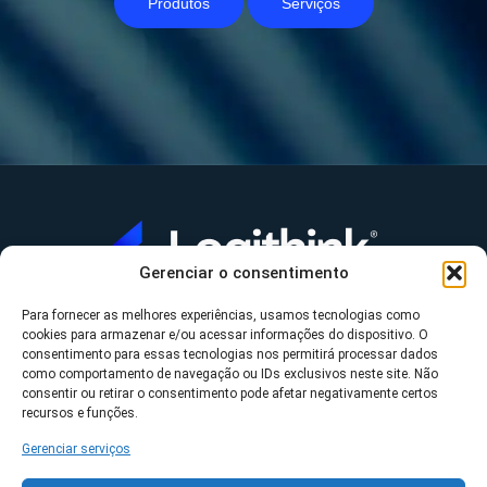
Produtos
Serviços
Gerenciar o consentimento
Para fornecer as melhores experiências, usamos tecnologias como
A Logithink
cookies para armazenar e/ou acessar informações do dispositivo. O
▼
consentimento para essas tecnologias nos permitirá processar dados
O que fazemos
▼
como comportamento de navegação ou IDs exclusivos neste site. Não
consentir ou retirar o consentimento pode afetar negativamente certos
Contato
▼
recursos e funções.
Gerenciar serviços