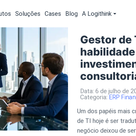
utos
Soluções
Cases
Blog
A Logithink
Gestor de 
habilidade
investime
consultori
Data: 6 de julho de 2
Categoria:
ERP
Fina
Um dos papéis mais c
de TI hoje é ser tradu
negócio
deixou de ser