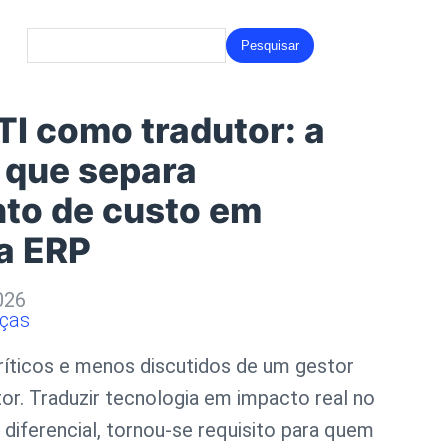
Search
for:
TI como tradutor: a
 que separa
nto de custo em
a ERP
026
nças
ríticos e menos discutidos de um gestor
tor.
Traduzir tecnologia em impacto real no
 diferencial, tornou-se requisito para quem