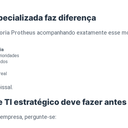
ecializada faz diferença
oria Protheus
acompanhando exatamente esse movi
ia
rioridades
ados
real
issal.
TI estratégico deve fazer antes 
 empresa, pergunte-se: