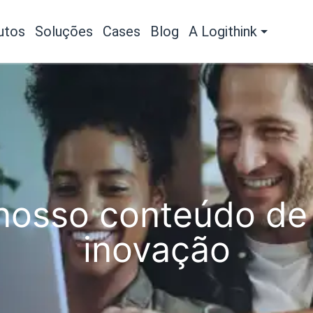
utos
Soluções
Cases
Blog
A Logithink
osso conteúdo de 
inovação