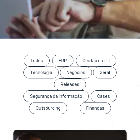
Todos
ERP
Gestão em TI
Tecnologia
Negócios
Geral
Releases
Segurança da Informação
Cases
Outsourcing
Finanças