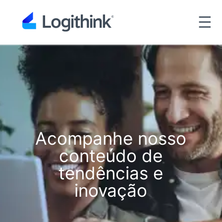
☰
Acompanhe nosso
conteúdo de
tendências e
inovação