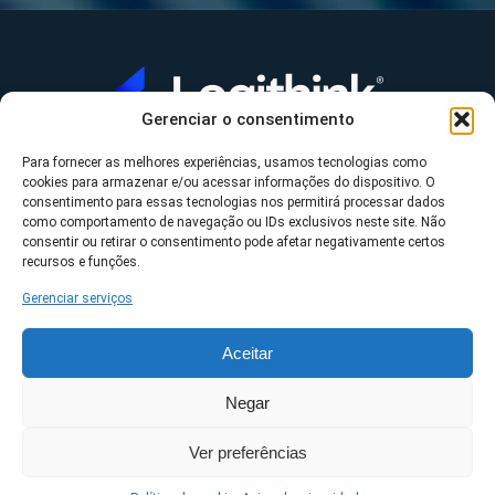
Gerenciar o consentimento
Para fornecer as melhores experiências, usamos tecnologias como
A Logithink
cookies para armazenar e/ou acessar informações do dispositivo. O
▼
consentimento para essas tecnologias nos permitirá processar dados
O que fazemos
▼
como comportamento de navegação ou IDs exclusivos neste site. Não
consentir ou retirar o consentimento pode afetar negativamente certos
Contato
▼
recursos e funções.
Gerenciar serviços
Aceitar
*Datasul, Fluig, Protheus, RM e TOTVS são uma
Negar
propriedade da TOTVS S/A ©2023 Logithink • Todos os
Ver preferências
direitos reservados.
Políticas de privacidade