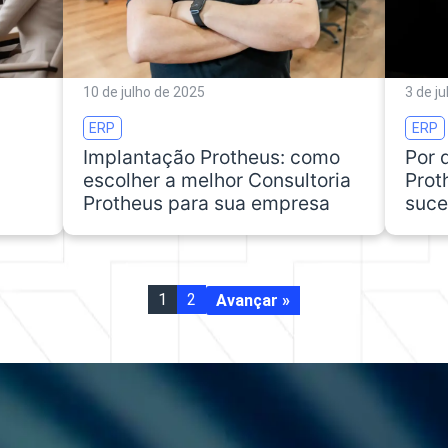
10 de julho de 2025
3 de j
ERP
ERP
Implantação Protheus: como
Por 
escolher a melhor Consultoria
Prot
Protheus para sua empresa
suce
1
2
Avançar »