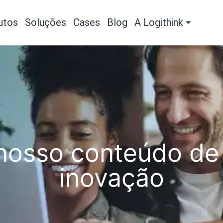
utos
Soluções
Cases
Blog
A Logithink
osso conteúdo de 
inovação