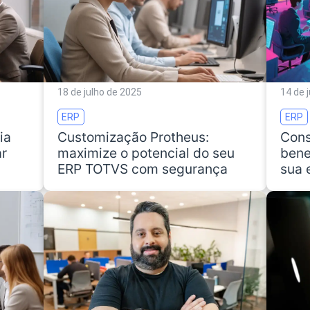
18 de julho de 2025
14 de 
ERP
ERP
ia
Customização Protheus:
Cons
ar
maximize o potencial do seu
bene
ERP TOTVS com segurança
sua 