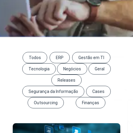
Todos
ERP
Gestão em TI
Tecnologia
Negócios
Geral
Releases
Segurança da Informação
Cases
Outsourcing
Finanças