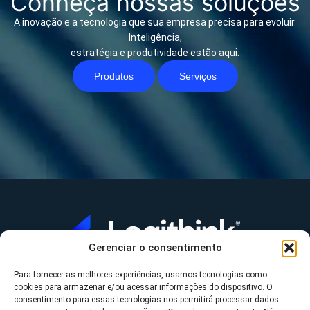
Conheça nossas soluções
A inovação e a tecnologia que sua empresa precisa para evoluir.
Inteligência,
estratégia e produtividade estão aqui.
Produtos
Serviços
Gerenciar o consentimento
Para fornecer as melhores experiências, usamos tecnologias como
A Logithink
cookies para armazenar e/ou acessar informações do dispositivo. O
▼
consentimento para essas tecnologias nos permitirá processar dados