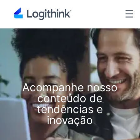
☰
Acompanhe nosso
conteúdo de
tendências e
inovação