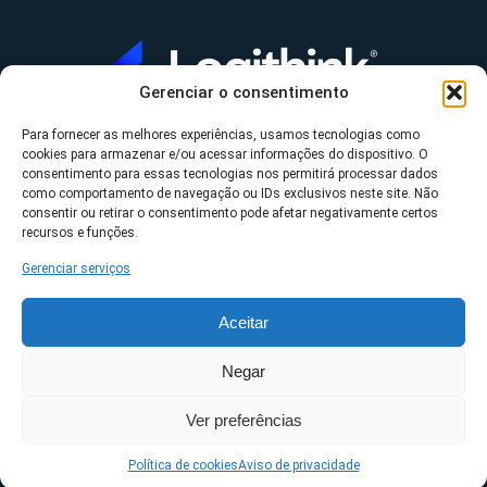
Gerenciar o consentimento
Para fornecer as melhores experiências, usamos tecnologias como
A Logithink
cookies para armazenar e/ou acessar informações do dispositivo. O
▼
consentimento para essas tecnologias nos permitirá processar dados
O que fazemos
▼
como comportamento de navegação ou IDs exclusivos neste site. Não
consentir ou retirar o consentimento pode afetar negativamente certos
Contato
▼
recursos e funções.
Gerenciar serviços
Aceitar
*Datasul, Fluig, Protheus, RM e TOTVS são uma
Negar
propriedade da TOTVS S/A ©2023 Logithink • Todos os
Ver preferências
direitos reservados.
Políticas de privacidade
Política de cookies
Aviso de privacidade