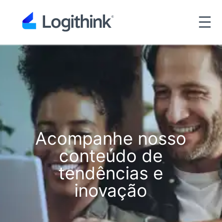
☰
Acompanhe nosso
conteúdo de
tendências e
inovação