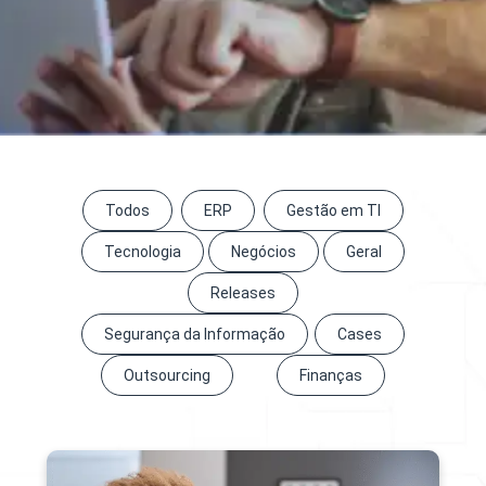
Todos
ERP
Gestão em TI
Tecnologia
Negócios
Geral
Releases
Segurança da Informação
Cases
Outsourcing
Finanças