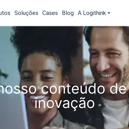
utos
Soluções
Cases
Blog
A Logithink
osso conteúdo de 
inovação