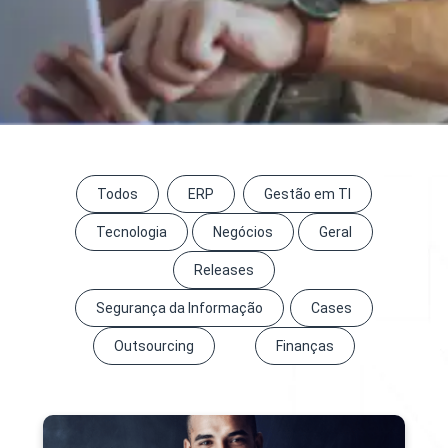
Todos
ERP
Gestão em TI
Tecnologia
Negócios
Geral
Releases
Segurança da Informação
Cases
Outsourcing
Finanças