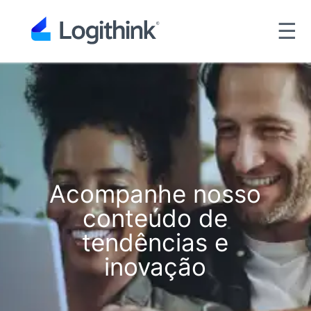
☰
Acompanhe nosso
conteúdo de
tendências e
inovação