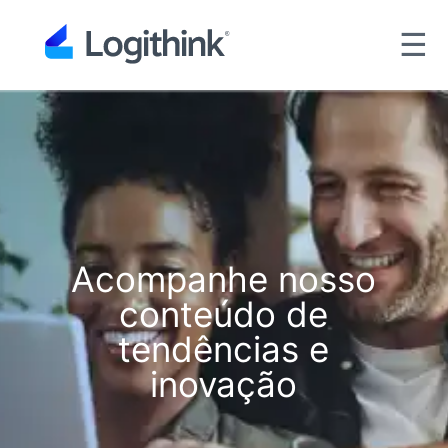
☰
Acompanhe nosso
conteúdo de
tendências e
inovação