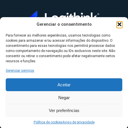
Gerenciar o consentimento
Para fornecer as melhores experiências, usamos tecnologias como
A Logithink
cookies para armazenar e/ou acessar informações do dispositivo. O
▼
consentimento para essas tecnologias nos permitirá processar dados
O que fazemos
▼
como comportamento de navegação ou IDs exclusivos neste site. Não
consentir ou retirar o consentimento pode afetar negativamente certos
Contato
▼
recursos e funções.
Gerenciar serviços
Aceitar
*Datasul, Fluig, Protheus, RM e TOTVS são uma
Negar
propriedade da TOTVS S/A ©2023 Logithink • Todos os
Ver preferências
direitos reservados.
Políticas de privacidade
Política de cookies
Aviso de privacidade