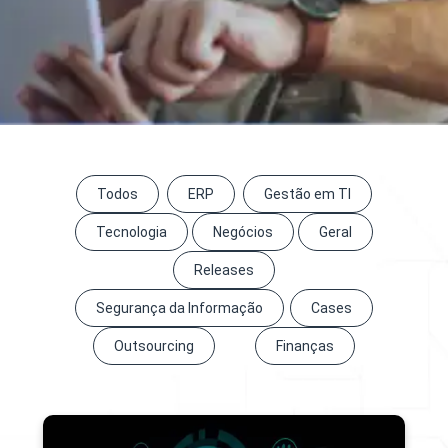
Todos
ERP
Gestão em TI
Tecnologia
Negócios
Geral
Releases
Segurança da Informação
Cases
Outsourcing
Finanças