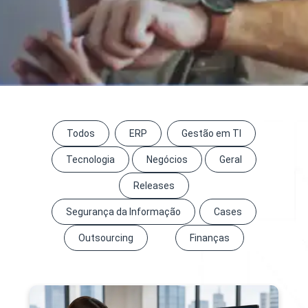
Todos
ERP
Gestão em TI
Tecnologia
Negócios
Geral
Releases
Segurança da Informação
Cases
Outsourcing
Finanças