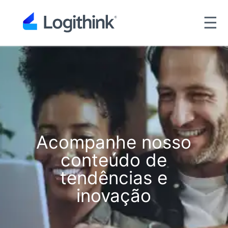
☰
Acompanhe nosso
conteúdo de
tendências e
inovação