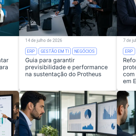
14 de julho de 2026
7 de j
ERP
GESTÃO EM TI
NEGÓCIOS
ERP
tar
Guia para garantir
Refo
ara
previsibilidade e performance
prot
na sustentação do Protheus
com 
em 