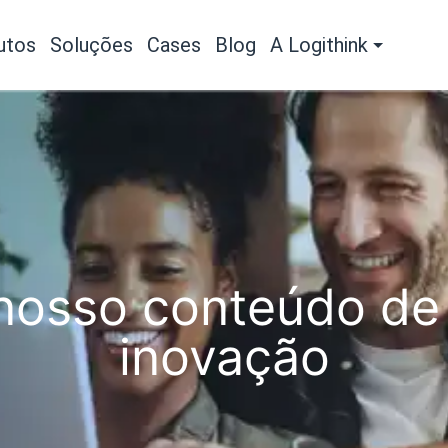
utos
Soluções
Cases
Blog
A Logithink
osso conteúdo de 
inovação