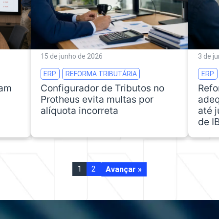
15 de junho de 2026
3 de j
ERP
REFORMA TRIBUTÁRIA
ERP
ram
Configurador de Tributos no
Refo
Protheus evita multas por
adeq
alíquota incorreta
até 
de I
1
2
Avançar »