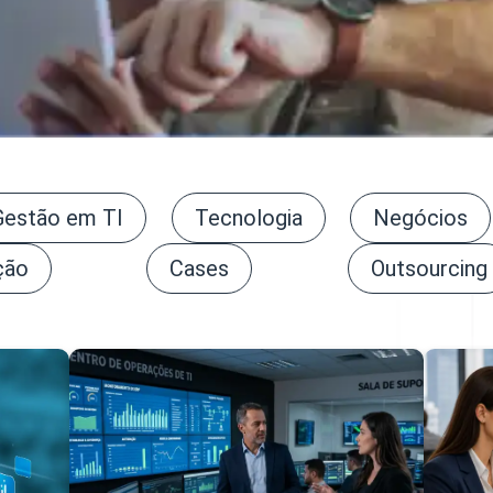
Gestão em TI
Tecnologia
Negócios
ção
Cases
Outsourcing