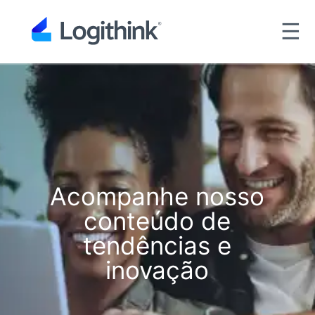
☰
Acompanhe nosso
conteúdo de
tendências e
inovação