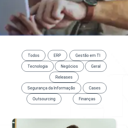
Todos
ERP
Gestão em TI
Tecnologia
Negócios
Geral
Releases
Segurança da Informação
Cases
Outsourcing
Finanças