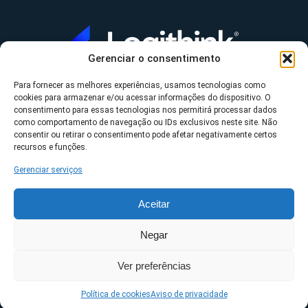
Gerenciar o consentimento
Para fornecer as melhores experiências, usamos tecnologias como
A Logithink
cookies para armazenar e/ou acessar informações do dispositivo. O
▼
consentimento para essas tecnologias nos permitirá processar dados
O que fazemos
▼
como comportamento de navegação ou IDs exclusivos neste site. Não
consentir ou retirar o consentimento pode afetar negativamente certos
Contato
▼
recursos e funções.
Gerenciar serviços
Aceitar
*Datasul, Fluig, Protheus, RM e TOTVS são uma
Negar
propriedade da TOTVS S/A ©2023 Logithink • Todos os
Ver preferências
direitos reservados.
Políticas de privacidade
Política de cookies
Aviso de privacidade