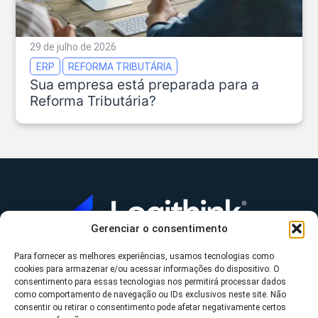
29 de julho de 2026
ERP
REFORMA TRIBUTÁRIA
Sua empresa está preparada para a
Reforma Tributária?
Gerenciar o consentimento
Para fornecer as melhores experiências, usamos tecnologias como
A Logithink
cookies para armazenar e/ou acessar informações do dispositivo. O
▼
consentimento para essas tecnologias nos permitirá processar dados
O que fazemos
▼
como comportamento de navegação ou IDs exclusivos neste site. Não
consentir ou retirar o consentimento pode afetar negativamente certos
Contato
▼