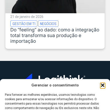
21 de janeiro de 2026
GESTÃO EM TI
NEGÓCIOS
Do “feeling” ao dado: como a integração
total transforma sua produção e
importação
Gerenciar o consentimento
Para fornecer as melhores experiências, usamos tecnologias como
A Logithink
cookies para armazenar e/ou acessar informações do dispositivo. O
▼
consentimento para essas tecnologias nos permitirá processar dados
O que fazemos
▼
como comportamento de navegação ou IDs exclusivos neste site. Não