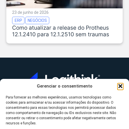
23 de junho de 2026
ERP
NEGÓCIOS
Como atualizar a release do Protheus
12.1.2410 para 12.1.2510 sem traumas
Gerenciar o consentimento
Para fornecer as melhores experiências, usamos tecnologias como
A Logithink
cookies para armazenar e/ou acessar informações do dispositivo. O
▼
consentimento para essas tecnologias nos permitirá processar dados
O que fazemos
▼
como comportamento de navegação ou IDs exclusivos neste site. Não
consentir ou retirar o consentimento pode afetar negativamente certos
Contato
▼
recursos e funções.