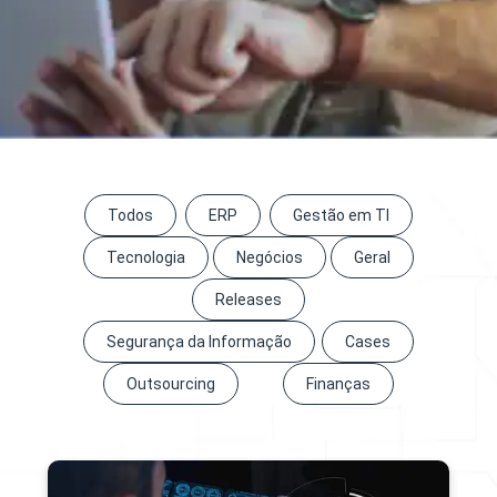
Todos
ERP
Gestão em TI
Tecnologia
Negócios
Geral
Releases
Segurança da Informação
Cases
Outsourcing
Finanças