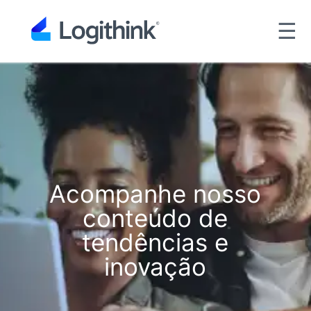
☰
Acompanhe nosso
conteúdo de
tendências e
inovação