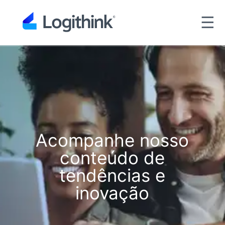
☰
Acompanhe nosso
conteúdo de
tendências e
inovação