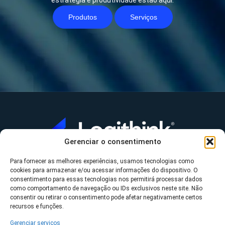
estratégia e produtividade estão aqui.
Produtos
Serviços
Gerenciar o consentimento
Para fornecer as melhores experiências, usamos tecnologias como
A Logithink
cookies para armazenar e/ou acessar informações do dispositivo. O
▼
consentimento para essas tecnologias nos permitirá processar dados
O que fazemos
▼
como comportamento de navegação ou IDs exclusivos neste site. Não
consentir ou retirar o consentimento pode afetar negativamente certos
Contato
▼
recursos e funções.
Gerenciar serviços