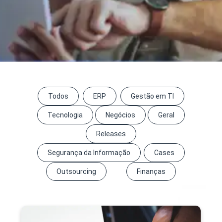
Todos
ERP
Gestão em TI
Tecnologia
Negócios
Geral
Releases
Segurança da Informação
Cases
Outsourcing
Finanças