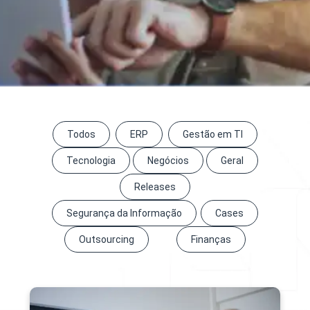
Todos
ERP
Gestão em TI
Tecnologia
Negócios
Geral
Releases
Segurança da Informação
Cases
Outsourcing
Finanças