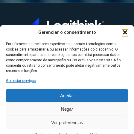
Gerenciar o consentimento
Para fornecer as melhores experiências, usamos tecnologias como
A Logithink
cookies para armazenar e/ou acessar informações do dispositivo. O
▼
consentimento para essas tecnologias nos permitirá processar dados
O que fazemos
▼
como comportamento de navegação ou IDs exclusivos neste site. Não
consentir ou retirar o consentimento pode afetar negativamente certos
Contato
▼
recursos e funções.
Gerenciar serviços
Aceitar
*Datasul, Fluig, Protheus, RM e TOTVS são uma
Negar
propriedade da TOTVS S/A ©2023 Logithink • Todos os
Ver preferências
direitos reservados.
Políticas de privacidade