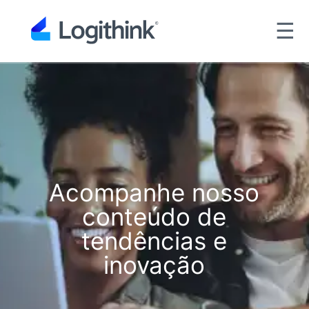
☰
Acompanhe nosso
conteúdo de
tendências e
inovação