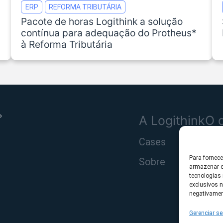
ERP
REFORMA TRIBUTÁRIA
Pacote de horas Logithink a solução
contínua para adequação do Protheus*
à Reforma Tributária
A Logithink
O 
Cases
Pro
Para fornec
Sobre
Sol
armazenar e
tecnologias
Seg
exclusivos n
negativamen
Gerenciar se