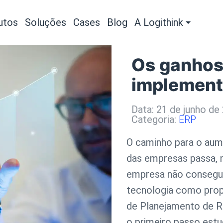
utos
Soluções
Cases
Blog
A Logithink
Os ganhos
implement
Data: 21 de junho de
Categoria:
ERP
O caminho para o aume
das empresas passa, 
empresa não consegue
tecnologia como prop
de Planejamento de R
o primeiro passo estud