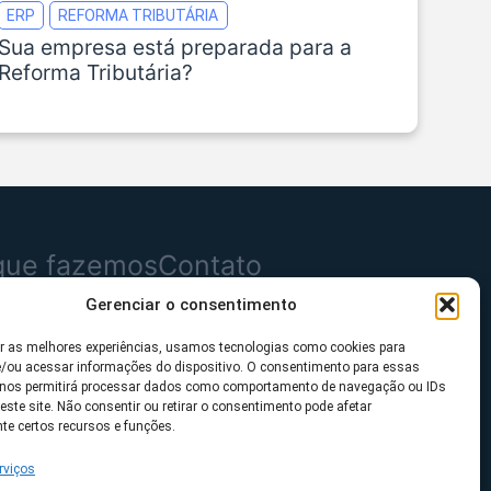
ERP
REFORMA TRIBUTÁRIA
Sua empresa está preparada para a
Reforma Tributária?
que fazemos
Contato
Gerenciar o consentimento
dutos
Mensagem
er as melhores experiências, usamos tecnologias como cookies para
uções
Imprensa
/ou acessar informações do dispositivo. O consentimento para essas
 nos permitirá processar dados como comportamento de navegação ou IDs
mentos
WhasApp
este site. Não consentir ou retirar o consentimento pode afetar
te certos recursos e funções.
rviços