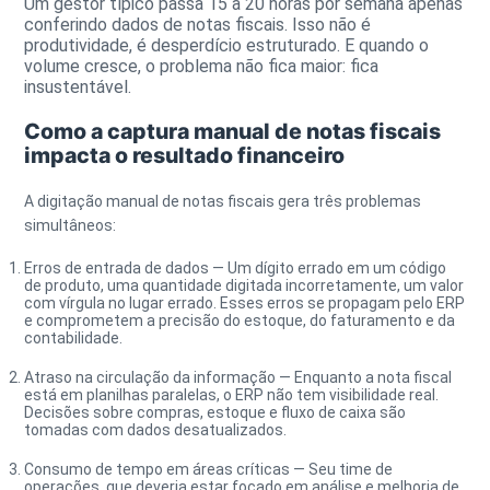
Um gestor típico passa 15 a 20 horas por semana apenas
conferindo dados de notas fiscais. Isso não é
produtividade, é desperdício estruturado. E quando o
volume cresce, o problema não fica maior: fica
insustentável.
Como a captura manual de notas fiscais
impacta o resultado financeiro
A digitação manual de notas fiscais gera três problemas
simultâneos:
Erros de entrada de dados
— Um dígito errado em um código
de produto, uma quantidade digitada incorretamente, um valor
com vírgula no lugar errado. Esses erros se propagam pelo ERP
e comprometem a precisão do estoque, do faturamento e da
contabilidade.
Atraso na circulação da informação
— Enquanto a nota fiscal
está em planilhas paralelas, o ERP não tem visibilidade real.
Decisões sobre compras, estoque e fluxo de caixa são
tomadas com dados desatualizados.
Consumo de tempo em áreas críticas
— Seu time de
operações, que deveria estar focado em análise e melhoria de