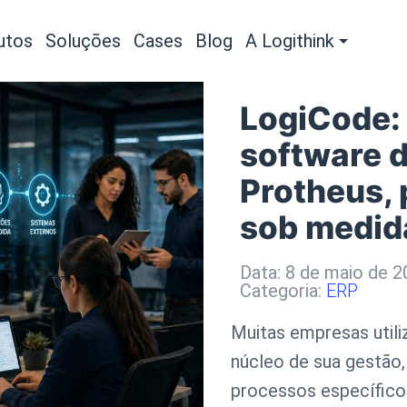
utos
Soluções
Cases
Blog
A Logithink
LogiCode: 
software d
Protheus, 
sob medid
Data: 8 de maio de 
Categoria:
ERP
Muitas empresas uti
núcleo de sua gestão
processos específicos