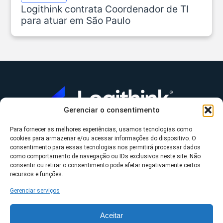
Logithink contrata Coordenador de TI
para atuar em São Paulo
Gerenciar o consentimento
Para fornecer as melhores experiências, usamos tecnologias como
A Logithink
cookies para armazenar e/ou acessar informações do dispositivo. O
▼
consentimento para essas tecnologias nos permitirá processar dados
O que fazemos
▼
como comportamento de navegação ou IDs exclusivos neste site. Não
consentir ou retirar o consentimento pode afetar negativamente certos
Contato
▼
recursos e funções.
Gerenciar serviços
Aceitar