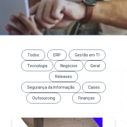
Todos
ERP
Gestão em TI
Tecnologia
Negócios
Geral
Releases
Segurança da Informação
Cases
Outsourcing
Finanças