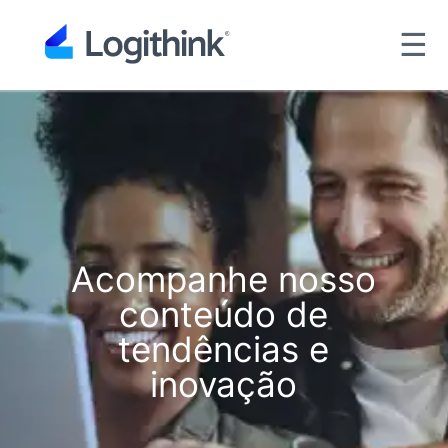
☰
Acompanhe nosso
conteúdo de
tendências e
inovação