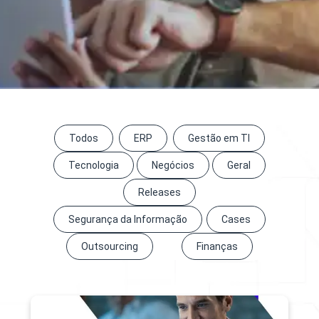
Todos
ERP
Gestão em TI
Tecnologia
Negócios
Geral
Releases
Segurança da Informação
Cases
Outsourcing
Finanças