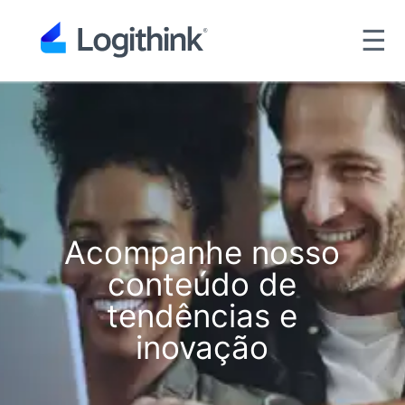
☰
Acompanhe nosso
conteúdo de
tendências e
inovação