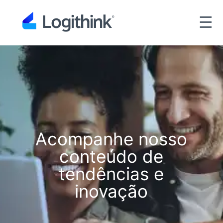
☰
Acompanhe nosso
conteúdo de
tendências e
inovação