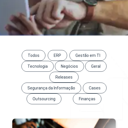
Todos
ERP
Gestão em TI
Tecnologia
Negócios
Geral
Releases
Segurança da Informação
Cases
Outsourcing
Finanças