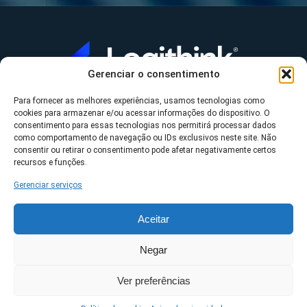
Gerenciar o consentimento
Para fornecer as melhores experiências, usamos tecnologias como
A Logithink
cookies para armazenar e/ou acessar informações do dispositivo. O
▼
consentimento para essas tecnologias nos permitirá processar dados
O que fazemos
▼
como comportamento de navegação ou IDs exclusivos neste site. Não
consentir ou retirar o consentimento pode afetar negativamente certos
Contato
▼
recursos e funções.
Gerenciar serviços
Aceitar
*Datasul, Fluig, Protheus, RM e TOTVS são uma
Negar
propriedade da TOTVS S/A ©2023 Logithink • Todos os
Ver preferências
direitos reservados.
Políticas de privacidade