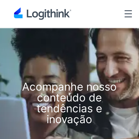
☰
Acompanhe nosso
conteúdo de
tendências e
inovação