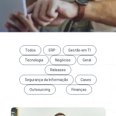
Todos
ERP
Gestão em TI
Tecnologia
Negócios
Geral
Releases
Segurança da Informação
Cases
Outsourcing
Finanças