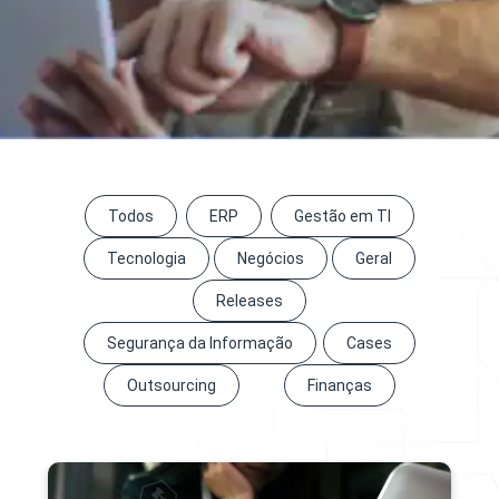
Todos
ERP
Gestão em TI
Tecnologia
Negócios
Geral
Releases
Segurança da Informação
Cases
Outsourcing
Finanças