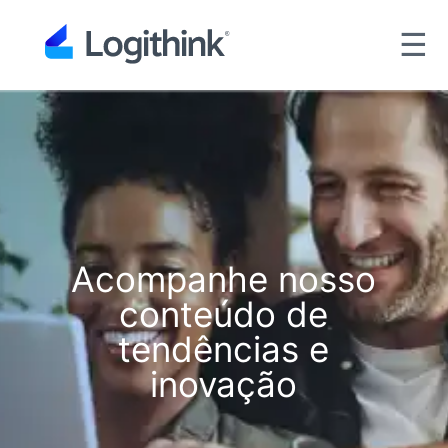
☰
Acompanhe nosso
conteúdo de
tendências e
inovação