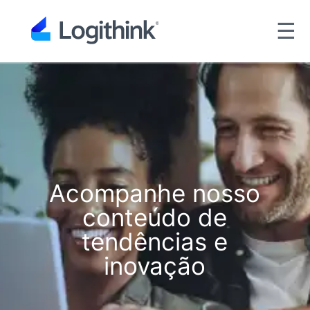
☰
Acompanhe nosso
conteúdo de
tendências e
inovação