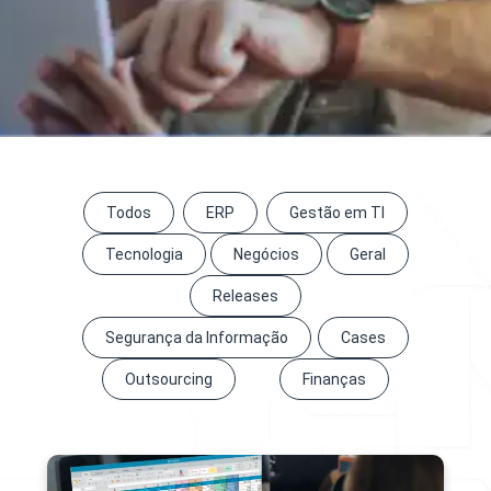
Todos
ERP
Gestão em TI
Tecnologia
Negócios
Geral
Releases
Segurança da Informação
Cases
Outsourcing
Finanças