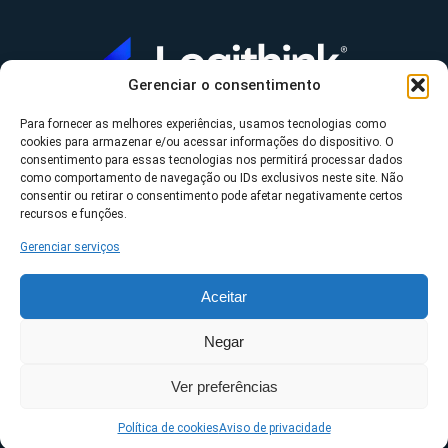
Gerenciar o consentimento
Para fornecer as melhores experiências, usamos tecnologias como
A Logithink
cookies para armazenar e/ou acessar informações do dispositivo. O
▼
consentimento para essas tecnologias nos permitirá processar dados
O que fazemos
▼
como comportamento de navegação ou IDs exclusivos neste site. Não
consentir ou retirar o consentimento pode afetar negativamente certos
Contato
▼
recursos e funções.
Gerenciar serviços
Aceitar
*Datasul, Fluig, Protheus, RM e TOTVS são uma
Negar
propriedade da TOTVS S/A ©2023 Logithink • Todos os
Ver preferências
direitos reservados.
Políticas de privacidade
Política de cookies
Aviso de privacidade