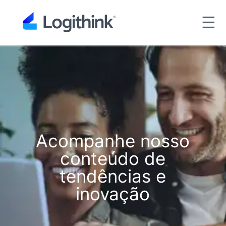
☰
Acompanhe nosso
conteúdo de
tendências e
inovação