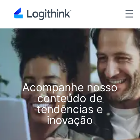
☰
Acompanhe nosso
conteúdo de
tendências e
inovação