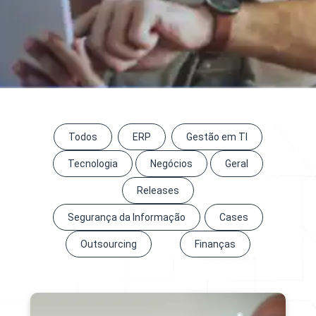
Todos
ERP
Gestão em TI
Tecnologia
Negócios
Geral
Releases
Segurança da Informação
Cases
Outsourcing
Finanças