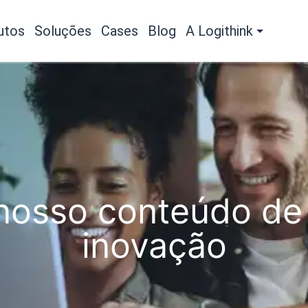
utos
Soluções
Cases
Blog
A Logithink
osso conteúdo de 
inovação