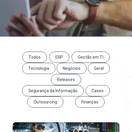
Todos
ERP
Gestão em TI
Tecnologia
Negócios
Geral
Releases
Segurança da Informação
Cases
Outsourcing
Finanças