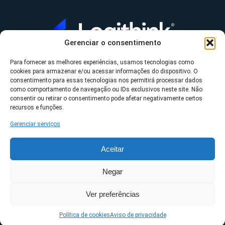
Gerenciar o consentimento
Para fornecer as melhores experiências, usamos tecnologias como
A Logithink
cookies para armazenar e/ou acessar informações do dispositivo. O
▼
consentimento para essas tecnologias nos permitirá processar dados
O que fazemos
▼
como comportamento de navegação ou IDs exclusivos neste site. Não
consentir ou retirar o consentimento pode afetar negativamente certos
Contato
▼
recursos e funções.
Gerenciar serviços
Aceitar
*Datasul, Fluig, Protheus, RM e TOTVS são uma
Negar
propriedade da TOTVS S/A ©2023 Logithink • Todos os
Ver preferências
direitos reservados.
Políticas de privacidade
Política de cookies
Aviso de privacidade