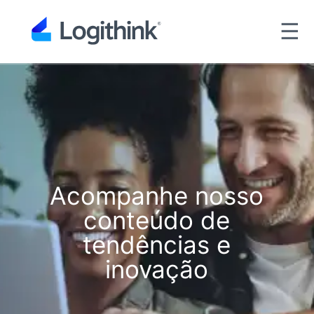
☰
Acompanhe nosso
conteúdo de
tendências e
inovação