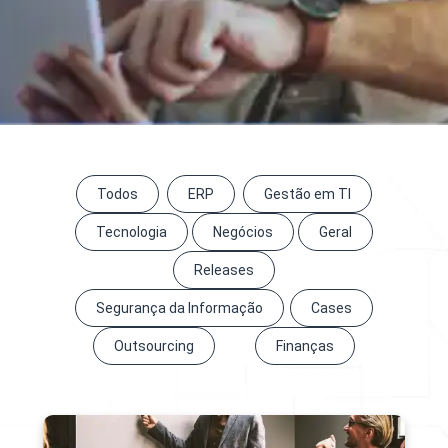
Todos
ERP
Gestão em TI
Tecnologia
Negócios
Geral
Releases
Segurança da Informação
Cases
Outsourcing
Finanças