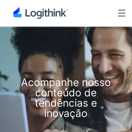
☰
Acompanhe nosso
conteúdo de
tendências e
inovação