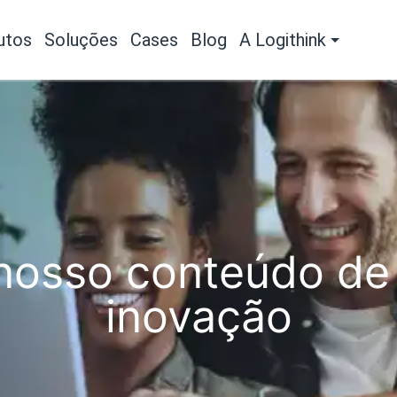
utos
Soluções
Cases
Blog
A Logithink
osso conteúdo de 
inovação