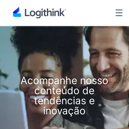
☰
Acompanhe nosso
conteúdo de
tendências e
inovação