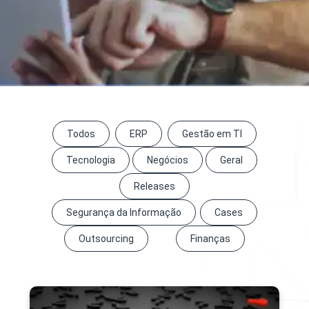
Todos
ERP
Gestão em TI
Tecnologia
Negócios
Geral
Releases
Segurança da Informação
Cases
Outsourcing
Finanças