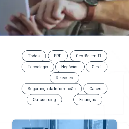
Todos
ERP
Gestão em TI
Tecnologia
Negócios
Geral
Releases
Segurança da Informação
Cases
Outsourcing
Finanças