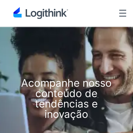
☰
Acompanhe nosso
conteúdo de
tendências e
inovação