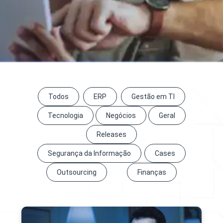
Todos
ERP
Gestão em TI
Tecnologia
Negócios
Geral
Releases
Segurança da Informação
Cases
Outsourcing
Finanças