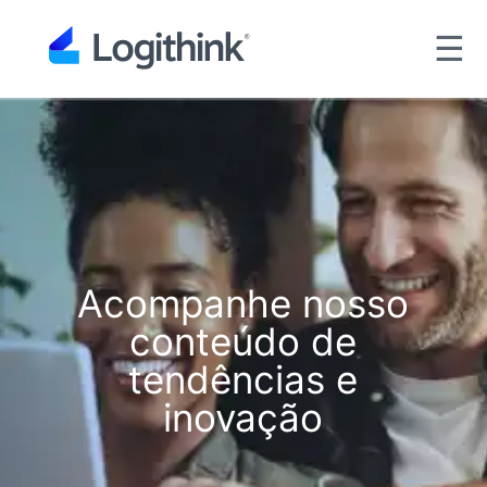
☰
Acompanhe nosso
conteúdo de
tendências e
inovação