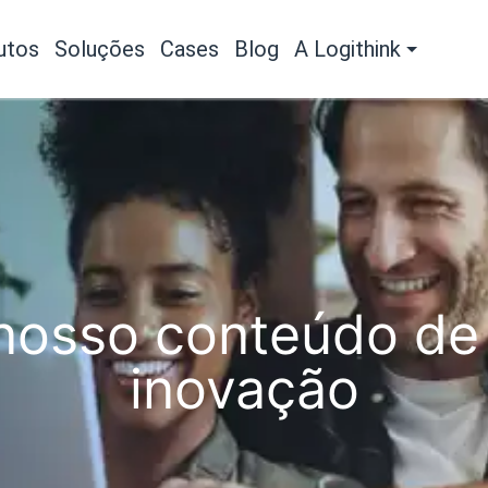
utos
Soluções
Cases
Blog
A Logithink
osso conteúdo de 
inovação