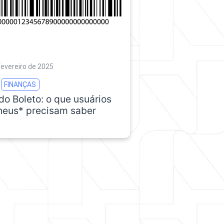
fevereiro de 2025
FINANÇAS
do Boleto: o que usuários
heus* precisam saber