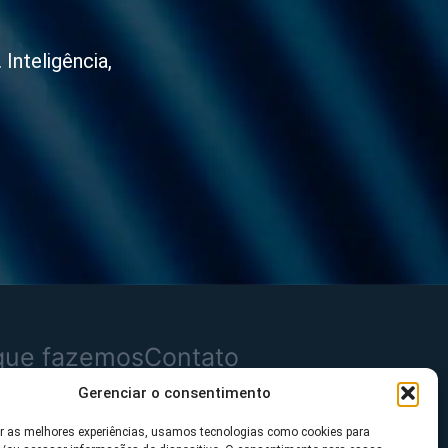
Inteligência,
que fazemos
Contato
Gerenciar o consentimento
dutos
Mensagem
er as melhores experiências, usamos tecnologias como cookies para
uções
Imprensa