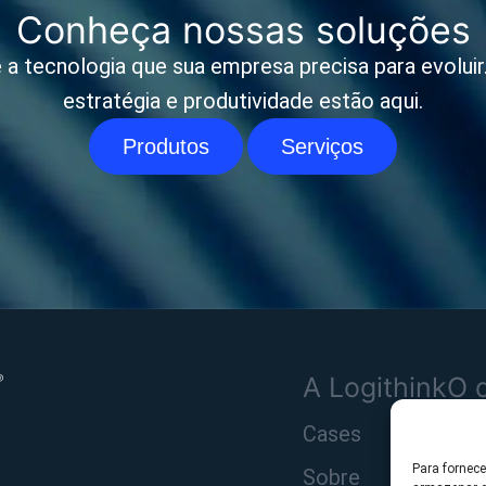
Conheça nossas soluções
 a tecnologia que sua empresa precisa para evoluir. 
estratégia e produtividade estão aqui.
Produtos
Serviços
A Logithink
O 
Cases
Pro
Para fornec
Sobre
Sol