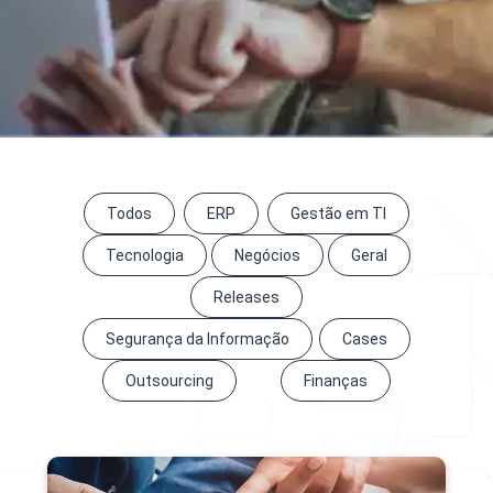
Todos
ERP
Gestão em TI
Tecnologia
Negócios
Geral
Releases
Segurança da Informação
Cases
Outsourcing
Finanças