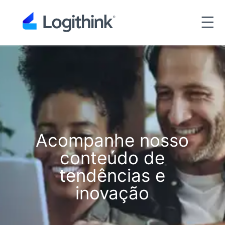
☰
Acompanhe nosso
conteúdo de
tendências e
inovação