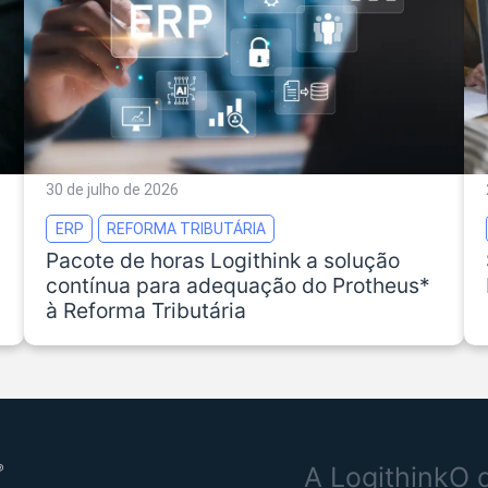
30 de julho de 2026
ERP
REFORMA TRIBUTÁRIA
Pacote de horas Logithink a solução
contínua para adequação do Protheus*
à Reforma Tributária
A Logithink
O 