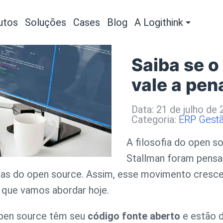
utos
Soluções
Cases
Blog
A Logithink
Saiba se 
vale a pen
Data: 21 de julho de
Categoria:
ERP
Gest
A filosofia do open s
Stallman foram pensad
egras do open source. Assim, esse movimento cresce
que vamos abordar hoje.
pen source têm seu
código fonte aberto
e estão d