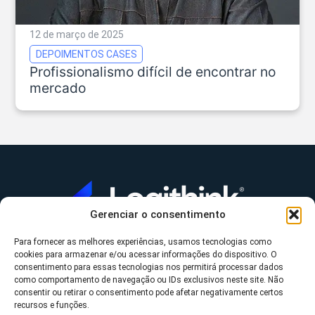
12 de março de 2025
DEPOIMENTOS CASES
Profissionalismo difícil de encontrar no
mercado
Gerenciar o consentimento
Para fornecer as melhores experiências, usamos tecnologias como
A Logithink
cookies para armazenar e/ou acessar informações do dispositivo. O
▼
consentimento para essas tecnologias nos permitirá processar dados
O que fazemos
▼
como comportamento de navegação ou IDs exclusivos neste site. Não
consentir ou retirar o consentimento pode afetar negativamente certos
Contato
▼
recursos e funções.