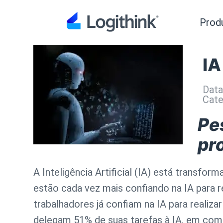
Prod
IA
Data
Cate
Pe
pr
A Inteligência Artificial (IA) está transf
estão cada vez mais confiando na IA para 
trabalhadores já confiam na IA para realiza
delegam 51% de suas tarefas à IA, em com