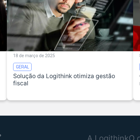
18 de março de 2025
GERAL
Solução da Logithink otimiza gestão
fiscal
A Logithink
O 